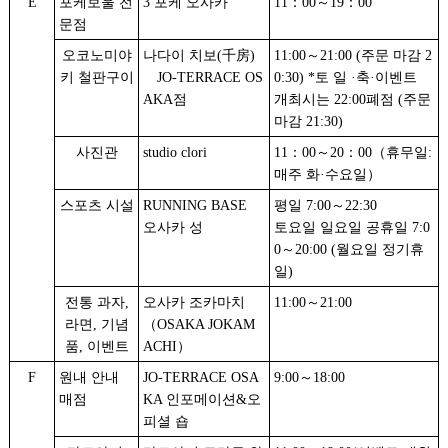
E
포케보울 전
3 포케 오사카
11：00～19：00
문점
오코노미야
나다이 치보(千房)
11:00～21:00 (주문 마감 2
키 철판구이
JO-TERRACE OS
0:30) *토 일 ·축·이벤트
AKA점
개최시는 22:00폐점 (주문
마감 21:30)
사진관
studio clori
11：00～20：00（휴무일:
매주 화·수요일）
스포츠 시설
RUNNING BASE
평일 7:00～22:30
오사카 성
토요일 일요일 공휴일 7:0
0～20:00 (월요일 정기휴
일)
전통 과자,
오사카 조카마치
11:00～21:00
라면, 기념
（OSAKA JOKAM
품, 이벤트
ACHI）
F
원내 안내
JO-TERRACE OSA
9:00～18:00
매점
KA 인포메이션&오
피셜 숍