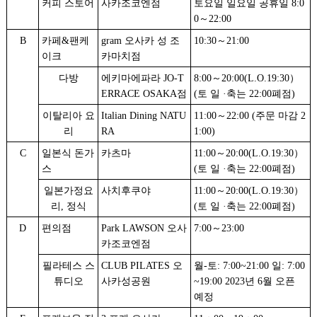
커피 스토어
사카조코엔점
토요일 일요일 공휴일 8:0
0～22:00
B
카페&팬케
gram 오사카 성 조
10:30～21:00
이크
카마치점
다방
에키마에파라 JO-T
8:00～20:00(L.O.19:30）
ERRACE OSAKA점
(토 일 ·축는 22:00폐점)
이탈리아 요
Italian Dining NATU
11:00～22:00 (주문 마감 2
리
RA
1:00)
C
일본식 돈가
카츠마
11:00～20:00(L.O.19:30）
스
(토 일 ·축는 22:00폐점)
일본가정요
사치후쿠야
11:00～20:00(L.O.19:30）
리, 정식
(토 일 ·축는 22:00폐점)
D
편의점
Park LAWSON 오사
7:00～23:00
카조코엔점
필라테스 스
CLUB PILATES 오
월-토: 7:00~21:00 일: 7:00
튜디오
사카성공원
~19:00 2023년 6월 오픈
예정