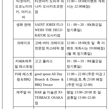
타코야키,
타코야키 도라쿠 와
11:00～18:00(이벤트 개최
오코노미야
나카 오사카조코엔
시는 22:00폐점)
키, 야키소
점
바
생화 판매
SAINT JORDI FLO
11：00～20：00(화요일
WERS THE DECO
정기휴일)
RATOR 오사카점
크레이프
고베 버터 크레이프
12:00～18:00(토 일 ·축·이
전문점 히스테릭 잼
벤트 개최시는 19:00폐점)
(월·목 정기휴일)
카페&캐주
고고 플러스
10：00～19：00(월요일
얼 레스토랑
정기휴일)
카페 레스토
good spoon All Day
11:00～22:00 (주문 마감 2
랑＆BBQ
Brunch ＆ Dinner ＆
1:00)금,토,축 23:00 폐점
BBQ Terrace
(주문 마감 22:00)
캐주얼 바
BAR 술 미술관 JO-
평일 13:00~20:00 토·일·
TERRACE OSAKA
공휴일 13:00~22:00
점